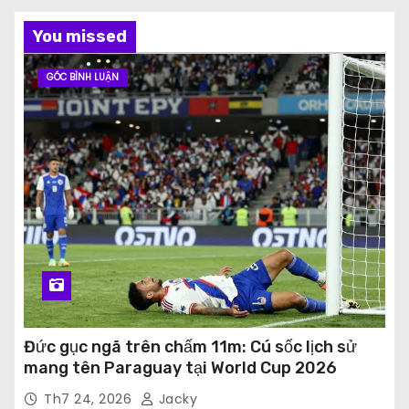
You missed
GÓC BÌNH LUẬN
Đức gục ngã trên chấm 11m: Cú sốc lịch sử
mang tên Paraguay tại World Cup 2026
Th7 24, 2026
Jacky