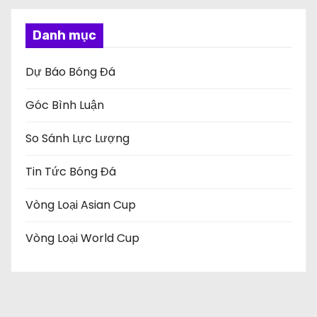
Danh mục
Dự Báo Bóng Đá
Góc Bình Luận
So Sánh Lực Lượng
Tin Tức Bóng Đá
Vòng Loại Asian Cup
Vòng Loại World Cup