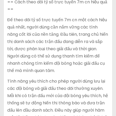
== Cách theo dõi tỷ số trực tuyến 7m cn hiệu quả
==
Để theo dõi tỷ số trực tuyến 7m cn một cách hiệu
quả nhất, người dùng cần nắm vững các tính
năng cốt lõi của nền tảng. Đầu tiên, trang chủ hiển
thị danh sách các trận đấu đang diễn ra và sắp
tới, được phân loại theo giải đấu và thời gian.
Người dùng có thể sử dụng thanh tìm kiếm để
nhanh chóng tìm kiếm đội bóng hoặc giải đấu cụ
thể mà mình quan tâm.
Tính năng yêu thích cho phép người dùng lưu lại
các đội bóng và giải đấu theo dõi thường xuyên.
Mỗi khi có trận đấu mới của đội bóng yêu thích, hệ
thống sẽ tự động hiển thị thông báo và đưa trận
đấu lên đầu danh sách. Điều này giúp người hâm