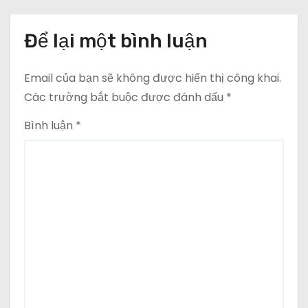
t
Để lại một bình luận
Email của bạn sẽ không được hiển thị công khai.
Các trường bắt buộc được đánh dấu
*
Bình luận
*