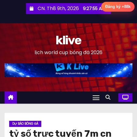
S
Đăng ký +88k
CN. Th8 9th, 2026
9:27:56 AM
k
i
p
klive
t
o
lịch world cup bóng đá 2026
c
o
n
t
e
n
t
DỰ BÁO BÓNG ĐÁ
tỷ số trực tuyến 7m cn