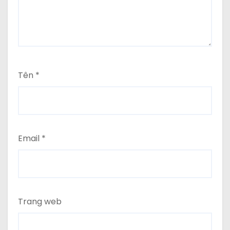
Tên
*
Email
*
Trang web