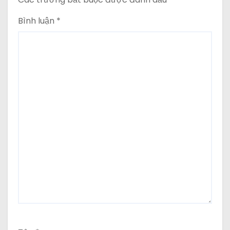
Bình luận
*