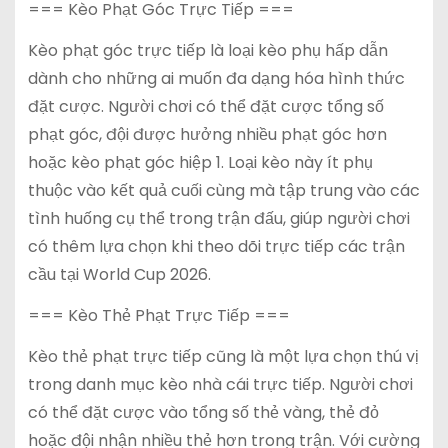
=== Kèo Phạt Góc Trực Tiếp ===
Kèo phạt góc trực tiếp là loại kèo phụ hấp dẫn
dành cho những ai muốn đa dạng hóa hình thức
đặt cược. Người chơi có thể đặt cược tổng số
phạt góc, đội được hưởng nhiều phạt góc hơn
hoặc kèo phạt góc hiệp 1. Loại kèo này ít phụ
thuộc vào kết quả cuối cùng mà tập trung vào các
tình huống cụ thể trong trận đấu, giúp người chơi
có thêm lựa chọn khi theo dõi trực tiếp các trận
cầu tại World Cup 2026.
=== Kèo Thẻ Phạt Trực Tiếp ===
Kèo thẻ phạt trực tiếp cũng là một lựa chọn thú vị
trong danh mục kèo nhà cái trực tiếp. Người chơi
có thể đặt cược vào tổng số thẻ vàng, thẻ đỏ
hoặc đội nhận nhiều thẻ hơn trong trận. Với cường