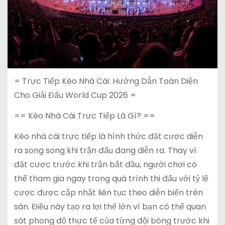
= Trực Tiếp Kèo Nhà Cái: Hướng Dẫn Toàn Diện
Cho Giải Đấu World Cup 2026 =
== Kèo Nhà Cái Trực Tiếp Là Gì? ==
Kèo nhà cái trực tiếp là hình thức đặt cược diễn
ra song song khi trận đấu đang diễn ra. Thay vì
đặt cược trước khi trận bắt đầu, người chơi có
thể tham gia ngay trong quá trình thi đấu với tỷ lệ
cược được cập nhật liên tục theo diễn biến trên
sân. Điều này tạo ra lợi thế lớn vì bạn có thể quan
sát phong độ thực tế của từng đội bóng trước khi