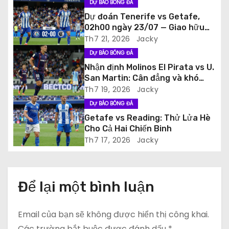
DỰ BÁO BÓNG ĐÁ
b
Dự đoán Tenerife vs Getafe,
02h00 ngày 23/07 — Giao hữu
à
CLB
Th7 21, 2026
Jacky
DỰ BÁO BÓNG ĐÁ
i
Nhận định Molinos El Pirata vs U.
v
San Martin: Cân đẳng và khó
lường tại vòng 10 Segunda
Th7 19, 2026
Jacky
i
División
DỰ BÁO BÓNG ĐÁ
Getafe vs Reading: Thử Lửa Hè
ế
Cho Cả Hai Chiến Binh
Th7 17, 2026
Jacky
t
Để lại một bình luận
Email của bạn sẽ không được hiển thị công khai.
Các trường bắt buộc được đánh dấu
*