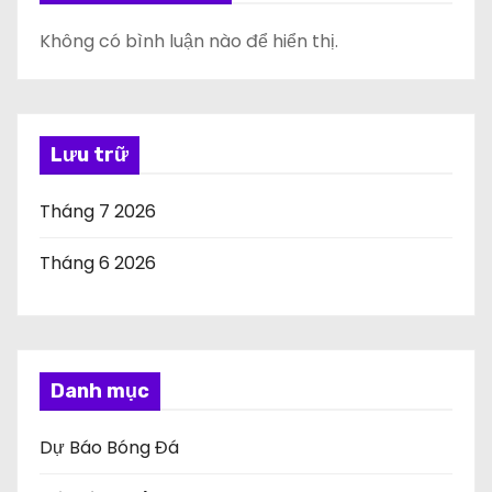
Không có bình luận nào để hiển thị.
Lưu trữ
Tháng 7 2026
Tháng 6 2026
Danh mục
Dự Báo Bóng Đá