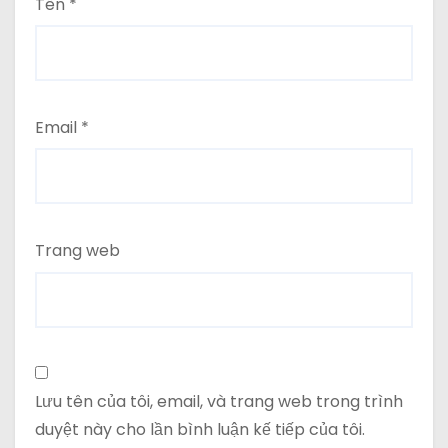
Tên
*
Email
*
Trang web
Lưu tên của tôi, email, và trang web trong trình
duyệt này cho lần bình luận kế tiếp của tôi.