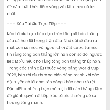
để nắm bắt thời điểm vàng và đặt cược có lợi
nhất.
=== Kèo Tài Xỉu Trực Tiếp ===
Kèo tài xỉu trực tiếp dựa trên tổng số bàn thắng
của cả hai đội trong trận đấu. Nhà cái sẽ đưa ra
một con số mốc và người chơi đặt cược tài nếu
tin rằng tổng bàn thắng lớn hơn con số đó, ngược
lại đặt xỉu nếu cho rằng tổng bàn thắng thấp hơn.
Trong các trận đấu thuộc vòng bảng World Cup
2026, kèo tài xỉu thường biến động mạnh khi các
đội tuyển có lối chơi tấn công khác nhau rõ rệt.
Đặc biệt ở những trận mà một đội cần thắng đậm
để giành quyền đi tiếp, kèo tài xỉu thường có xu
hướng tăng mạnh.