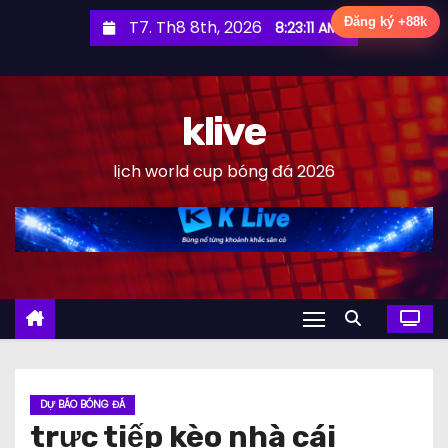
S
Đăng ký +88k
T7. Th8 8th, 2026
8:23:12 AM
k
i
p
klive
t
o
lịch world cup bóng đá 2026
c
o
n
t
e
n
t
DỰ BÁO BÓNG ĐÁ
trực tiếp kèo nhà cái