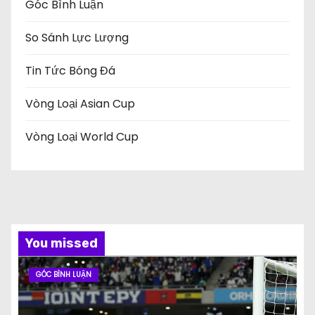
Góc Bình Luận
So Sánh Lực Lượng
Tin Tức Bóng Đá
Vòng Loại Asian Cup
Vòng Loại World Cup
You missed
GÓC BÌNH LUẬN