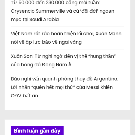
Từ 50.000 đến 230.000 bảng mỗi tuần:
Crysencio Summerville và cú ‘đổi đời’ ngoạn
mục tại Saudi Arabia
Việt Nam rốt ráo hoàn thiện lối chơi, Xuân Mạnh
nói về áp lực bảo vệ ngai vàng
Xuân Son: Từ nghi ngờ đến vị thế “hung thần”
của bóng đá Đông Nam Á
Bão nghi vấn quanh phòng thay đồ Argentina:
Lời nhắn “quên hết mọi thứ” của Messi khiến
CĐV bất an
Bình luận gần đây