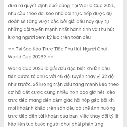
đưa ra quyết định cuối cùng. Tại World Cup 2026,
nhu cầu theo dõi kèo nhà cái trực tiếp được dự
đoán sẽ tăng vượt bậc bởi giải đấu này quy tụ
những đội tuyển mạnh nhất hành tinh và thu hút
lượng người xem kỷ lục trên toàn cầu.
== Tại Sao Kèo Trực Tiếp Thu Hút Người Chơi
World Cup 2026? ==
World Cup 2026 là giải đấu đặc biệt khi lần đầu
tiên được tổ chức với 48 đội tuyển thay vì 32 đội
như trước. Số lượng trận đấu tăng mạnh kéo theo
cơ hội đặt cược cũng nhiều hơn bao giờ hết. Kèo
trực tiếp mang đến cảm giác hồi hộp gấp bội khi
mọi khoảnh khắc trên sân đều có thể ảnh hưởng
trực tiếp đến tài khoản của bạn. Việc thay đổi tỷ lệ
kèo liên tục buộc người chơi phải phản ứng