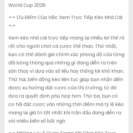
World Cup 2026.
== Ưu Điểm Của Việc Xem Trực Tiếp Kèo Nhà Cái
==
Xem kèo nhà cái trực tiếp mang lại nhiều lợi thế rõ
rệt cho người chơi cá cược thể thao. Thứ nhất,
bạn có thể đánh giá chính xác phong độ của từng
đội bóng thông qua những gì đang diễn ra trên
sân thay vì dựa vào số liệu hay thống kê khô khan.
Thứ hai, biến động kèo liên tục giúp bạn nhận diện
được xu hướng đặt cược của thị trường, từ đó
đưa ra quyết định phù hợp hơn. Thứ ba, bạn có
cơ hội đặt cược vào những thời điểm mà tỷ lệ kèo
mang lại giá trị tốt nhất khi trận đấu đang diễn ra
với nhiều biến số bất ngờ.