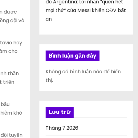
đồ Argentina: Lời nhắn “quên hết
mọi thứ” của Messi khiến CĐV bất
ện được
an
ồng đội và
távio hay
làm cho
Bình luận gần đây
Không có bình luận nào để hiển
inh thần
thị.
 triển
 bầu
Lưu trữ
nghiệm khó
Tháng 7 2026
 đội tuyển