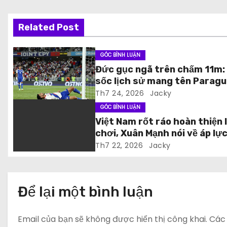
ớ
Related Post
n
g
GÓC BÌNH LUẬN
Đức gục ngã trên chấm 11m:
b
sốc lịch sử mang tên Parag
tại World Cup 2026
Th7 24, 2026
Jacky
à
GÓC BÌNH LUẬN
i
Việt Nam rốt ráo hoàn thiện l
chơi, Xuân Mạnh nói về áp lự
v
vệ ngai vàng
Th7 22, 2026
Jacky
i
ế
Để lại một bình luận
t
Email của bạn sẽ không được hiển thị công khai.
Các