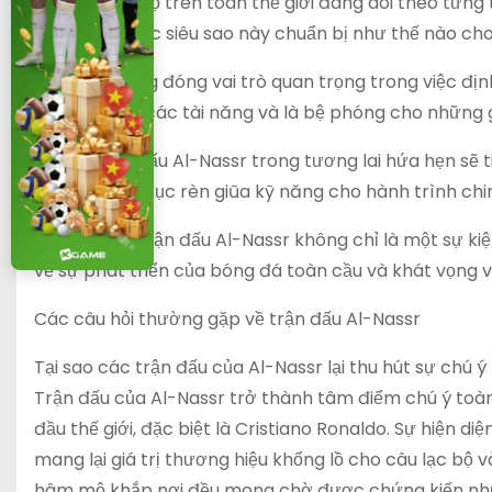
Người hâm mộ trên toàn thế giới đang dõi theo từng
muốn xem các siêu sao này chuẩn bị như thế nào cho g
Al-Nassr đang đóng vai trò quan trọng trong việc địn
hấp dẫn cho các tài năng và là bệ phóng cho những 
Những trận đấu Al-Nassr trong tương lai hứa hẹn sẽ t
ngôi sao tiếp tục rèn giũa kỹ năng cho hành trình ch
Tóm lại, mỗi trận đấu Al-Nassr không chỉ là một sự 
về sự phát triển của bóng đá toàn cầu và khát vọng v
Các câu hỏi thường gặp về trận đấu Al-Nassr
Tại sao các trận đấu của Al-Nassr lại thu hút sự chú ý
Trận đấu của Al-Nassr trở thành tâm điểm chú ý toà
đầu thế giới, đặc biệt là Cristiano Ronaldo. Sự hiện
mang lại giá trị thương hiệu khổng lồ cho câu lạc bộ v
hâm mộ khắp nơi đều mong chờ được chứng kiến nhữ