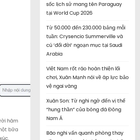
sốc lịch sử mang tên Paraguay
tại World Cup 2026
Từ 50.000 đến 230.000 bảng mỗi
tuần: Crysencio Summerville và
cú ‘đổi đời’ ngoạn mục tại Saudi
Arabia
Việt Nam rốt ráo hoàn thiện lối
chơi, Xuân Mạnh nói về áp lực bảo
vệ ngai vàng
Xuân Son: Từ nghi ngờ đến vị thế
“hung thần” của bóng đá Đông
Nam Á
gười hâm
 một bữa
Bão nghi vấn quanh phòng thay
xúc.