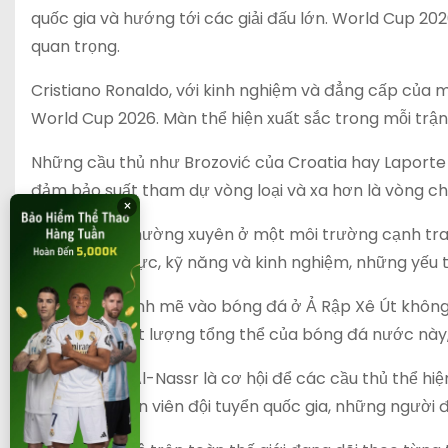
quốc gia và hướng tới các giải đấu lớn. World Cup 20
quan trọng.
Cristiano Ronaldo, với kinh nghiệm và đẳng cấp của m
World Cup 2026. Màn thể hiện xuất sắc trong mỗi trậ
Những cầu thủ như Brozović của Croatia hay Laporte 
đảm bảo suất tham dự vòng loại và xa hơn là vòng c
×
Việc thi đấu thường xuyên ở một môi trường cạnh tran
giữ vững thể lực, kỹ năng và kinh nghiệm, những yếu t
Sự đầu tư mạnh mẽ vào bóng đá ở Ả Rập Xê Út không
nâng cao chất lượng tổng thể của bóng đá nước này,
Mỗi trận đấu Al-Nassr là cơ hội để các cầu thủ thể hi
các huấn luyện viên đội tuyển quốc gia, những người