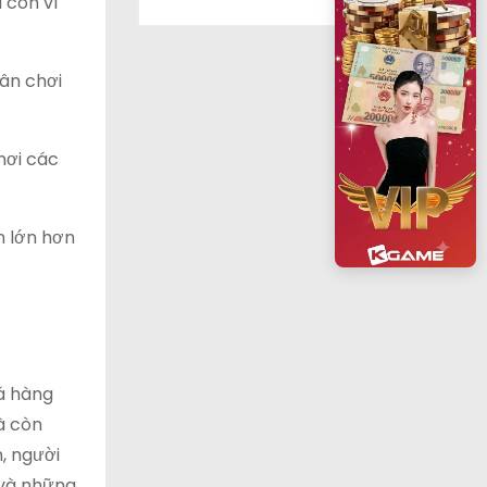
 còn vì
sân chơi
nơi các
n lớn hơn
á hàng
à còn
n, người
 và những