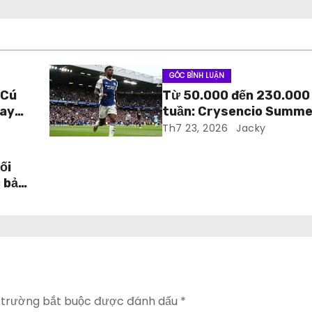
GÓC BÌNH LUẬN
 Cú
Từ 50.000 đến 230.000
uay
tuần: Crysencio Summer
cú ‘đổi đời’ ngoạn mục t
Th7 23, 2026
Jacky
Arabia
ối
c bảo
 trường bắt buộc được đánh dấu
*