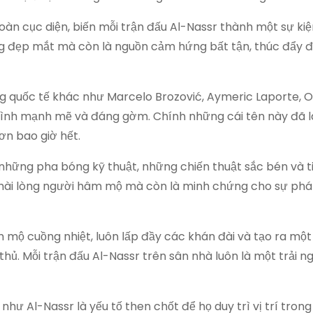
toàn cục diện, biến mỗi trận đấu Al-Nassr thành một sự ki
đẹp mắt mà còn là nguồn cảm hứng bất tận, thúc đẩy đ
ng quốc tế khác như Marcelo Brozović, Aymeric Laporte, O
hình mạnh mẽ và đáng gờm. Chính những cái tên này đã 
ơn bao giờ hết.
những pha bóng kỹ thuật, những chiến thuật sắc bén và t
 hài lòng người hâm mộ mà còn là minh chứng cho sự phát
 mộ cuồng nhiệt, luôn lấp đầy các khán đài và tạo ra một
hủ. Mỗi trận đấu Al-Nassr trên sân nhà luôn là một trải 
 như Al-Nassr là yếu tố then chốt để họ duy trì vị trí trong