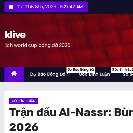
S
T7. Th8 8th, 2026
5:27:48 AM
k
i
p
klive
t
lịch world cup bóng đá 2026
o
c
o
n
Dự Báo Bóng Đá
Góc Bình Lu
Dự Báo Bóng Đá
Góc Bình Luận
So S
t
e
n
GÓC BÌNH LUẬN
t
Trận đấu Al-Nassr: Bù
2026