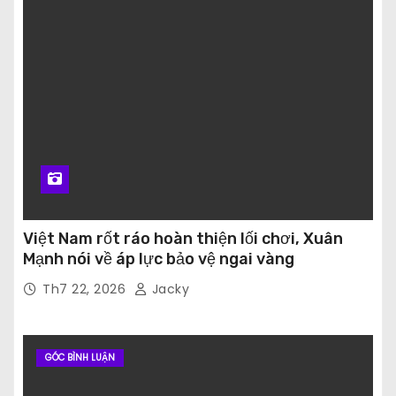
Việt Nam rốt ráo hoàn thiện lối chơi, Xuân
Mạnh nói về áp lực bảo vệ ngai vàng
Th7 22, 2026
Jacky
GÓC BÌNH LUẬN