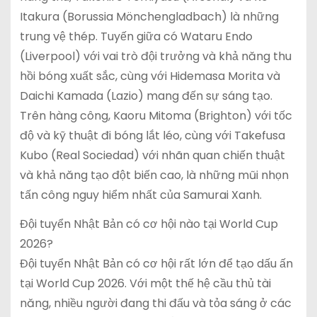
Itakura (Borussia Mönchengladbach) là những
trung vệ thép. Tuyến giữa có Wataru Endo
(Liverpool) với vai trò đội trưởng và khả năng thu
hồi bóng xuất sắc, cùng với Hidemasa Morita và
Daichi Kamada (Lazio) mang đến sự sáng tạo.
Trên hàng công, Kaoru Mitoma (Brighton) với tốc
độ và kỹ thuật đi bóng lắt léo, cùng với Takefusa
Kubo (Real Sociedad) với nhãn quan chiến thuật
và khả năng tạo đột biến cao, là những mũi nhọn
tấn công nguy hiểm nhất của Samurai Xanh.
Đội tuyển Nhật Bản có cơ hội nào tại World Cup
2026?
Đội tuyển Nhật Bản có cơ hội rất lớn để tạo dấu ấn
tại World Cup 2026. Với một thế hệ cầu thủ tài
năng, nhiều người đang thi đấu và tỏa sáng ở các