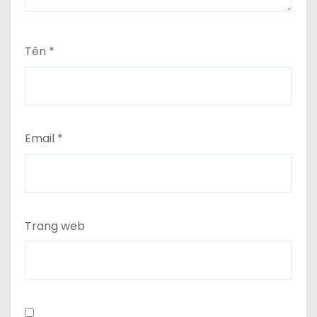
Tên
*
Email
*
Trang web