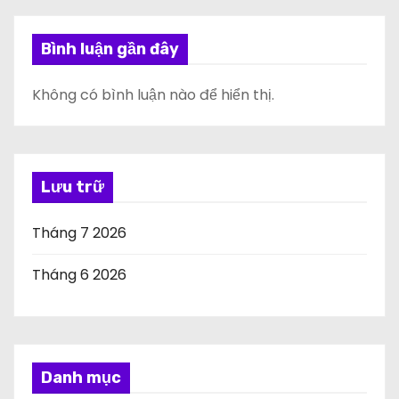
Bình luận gần đây
Không có bình luận nào để hiển thị.
Lưu trữ
Tháng 7 2026
Tháng 6 2026
Danh mục