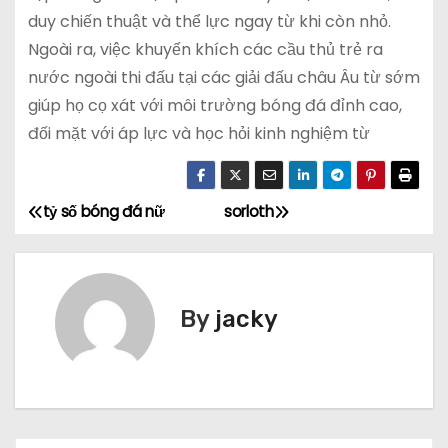
duy chiến thuật và thể lực ngay từ khi còn nhỏ.
Ngoài ra, việc khuyến khích các cầu thủ trẻ ra
nước ngoài thi đấu tại các giải đấu châu Âu từ sớm
giúp họ cọ xát với môi trường bóng đá đỉnh cao,
đối mặt với áp lực và học hỏi kinh nghiệm từ
tỷ số bóng đá nữ
sorloth
Đ
i
ề
By
jacky
u
h
ư