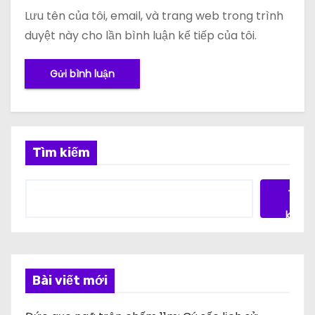
Lưu tên của tôi, email, và trang web trong trình
duyệt này cho lần bình luận kế tiếp của tôi.
Tìm kiếm
Tìm
kiếm
Bài viết mới