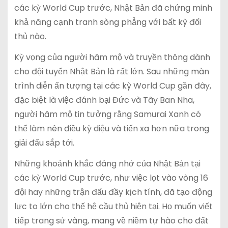
các kỳ World Cup trước, Nhật Bản đã chứng minh
khả năng cạnh tranh sòng phẳng với bất kỳ đối
thủ nào.
Kỳ vọng của người hâm mộ và truyền thông dành
cho đội tuyển Nhật Bản là rất lớn. Sau những màn
trình diễn ấn tượng tại các kỳ World Cup gần đây,
đặc biệt là việc đánh bại Đức và Tây Ban Nha,
người hâm mộ tin tưởng rằng Samurai Xanh có
thể làm nên điều kỳ diệu và tiến xa hơn nữa trong
giải đấu sắp tới.
Những khoảnh khắc đáng nhớ của Nhật Bản tại
các kỳ World Cup trước, như việc lọt vào vòng 16
đội hay những trận đấu đầy kịch tính, đã tạo động
lực to lớn cho thế hệ cầu thủ hiện tại. Họ muốn viết
tiếp trang sử vàng, mang về niềm tự hào cho đất