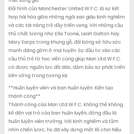
mặt sáng giá**
Đội hình của Manchester United W.F.C. là sự kết
hợp hài hòa giữa những ngôi sao giàu kinh nghiệm
và các tài năng trẻ đầy triển vọng. Với những cầu
thủ chất lượng như Ella Toone, Leah Galton hay
Mary Earps trong khung gỗ, đội bóng sở hữu sức
mạnh đáng gờm ở mọi tuyến. Sự đầu tư vào các
cầu thủ trẻ từ học viện cũng giúp Man Utd W.F.C.
có được nguồn lực dồi dào, đảm bảo sự phát triển
bền vững trong tương lai.
**Huấn luyện viên và ban huấn luyện: Kiến tạo
thành công**
Thành công của Man Utd W.F.C. không thể không
kể đến vai trò của ban huấn luyện, đứng đầu là
huấn luyện viên trưởng. Với kinh nghiệm và tầm
nhìn chiến lược, họ đã xây dựng một lối chơi hiệu