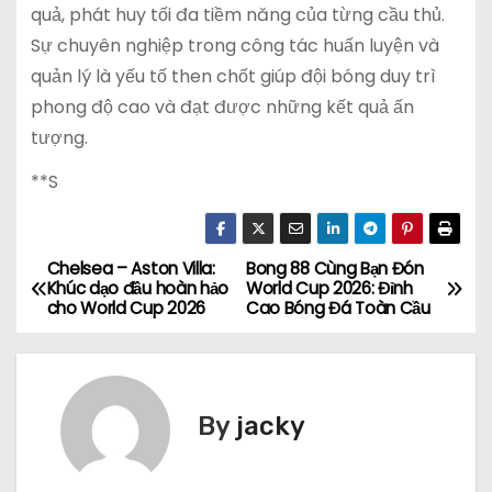
quả, phát huy tối đa tiềm năng của từng cầu thủ.
Sự chuyên nghiệp trong công tác huấn luyện và
quản lý là yếu tố then chốt giúp đội bóng duy trì
phong độ cao và đạt được những kết quả ấn
tượng.
**S
Chelsea – Aston Villa:
Bong 88 Cùng Bạn Đón
Đ
Khúc dạo đầu hoàn hảo
World Cup 2026: Đỉnh
cho World Cup 2026
Cao Bóng Đá Toàn Cầu
i
ề
u
By
jacky
h