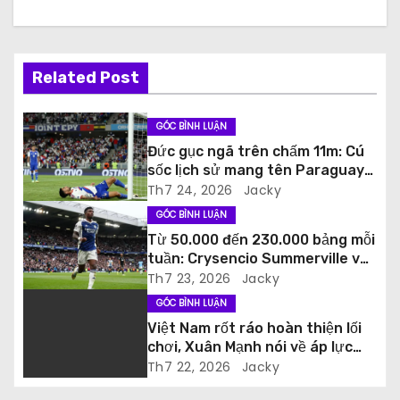
ư
ớ
Related Post
n
g
GÓC BÌNH LUẬN
Đức gục ngã trên chấm 11m: Cú
b
sốc lịch sử mang tên Paraguay
tại World Cup 2026
Th7 24, 2026
Jacky
à
GÓC BÌNH LUẬN
i
Từ 50.000 đến 230.000 bảng mỗi
tuần: Crysencio Summerville và
v
cú ‘đổi đời’ ngoạn mục tại Saudi
Th7 23, 2026
Jacky
Arabia
GÓC BÌNH LUẬN
i
Việt Nam rốt ráo hoàn thiện lối
ế
chơi, Xuân Mạnh nói về áp lực
bảo vệ ngai vàng
Th7 22, 2026
Jacky
t