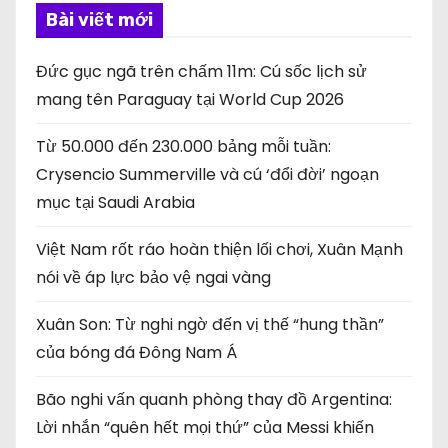
Bài viết mới
Đức gục ngã trên chấm 11m: Cú sốc lịch sử
mang tên Paraguay tại World Cup 2026
Từ 50.000 đến 230.000 bảng mỗi tuần:
Crysencio Summerville và cú ‘đổi đời’ ngoạn
mục tại Saudi Arabia
Việt Nam rốt ráo hoàn thiện lối chơi, Xuân Mạnh
nói về áp lực bảo vệ ngai vàng
Xuân Son: Từ nghi ngờ đến vị thế “hung thần”
của bóng đá Đông Nam Á
Bão nghi vấn quanh phòng thay đồ Argentina:
Lời nhắn “quên hết mọi thứ” của Messi khiến