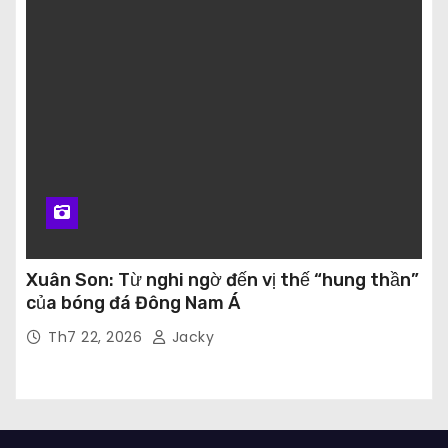
Xuân Son: Từ nghi ngờ đến vị thế “hung thần”
của bóng đá Đông Nam Á
Th7 22, 2026
Jacky