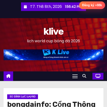
S
Đăng ký +88k
T7. Th8 8th, 2026
1:56:43 PM
k
i
p
klive
t
o
lịch world cup bóng đá 2026
c
o
n
t
e
n
t
SO SÁNH LỰC LƯỢNG
bongdainfo: Cổng Thông