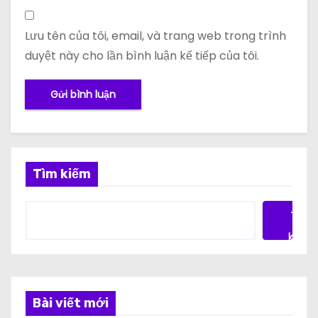
Lưu tên của tôi, email, và trang web trong trình
duyệt này cho lần bình luận kế tiếp của tôi.
Tìm kiếm
Tìm
kiếm
Bài viết mới