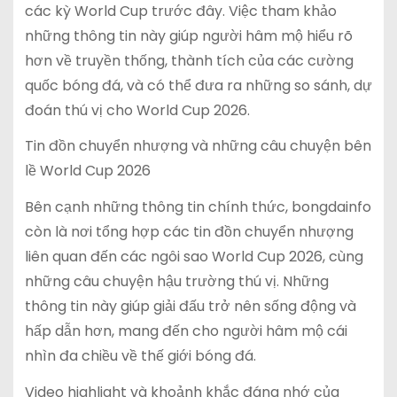
các kỳ World Cup trước đây. Việc tham khảo
những thông tin này giúp người hâm mộ hiểu rõ
hơn về truyền thống, thành tích của các cường
quốc bóng đá, và có thể đưa ra những so sánh, dự
đoán thú vị cho World Cup 2026.
Tin đồn chuyển nhượng và những câu chuyện bên
lề World Cup 2026
Bên cạnh những thông tin chính thức, bongdainfo
còn là nơi tổng hợp các tin đồn chuyển nhượng
liên quan đến các ngôi sao World Cup 2026, cùng
những câu chuyện hậu trường thú vị. Những
thông tin này giúp giải đấu trở nên sống động và
hấp dẫn hơn, mang đến cho người hâm mộ cái
nhìn đa chiều về thế giới bóng đá.
Video highlight và khoảnh khắc đáng nhớ của