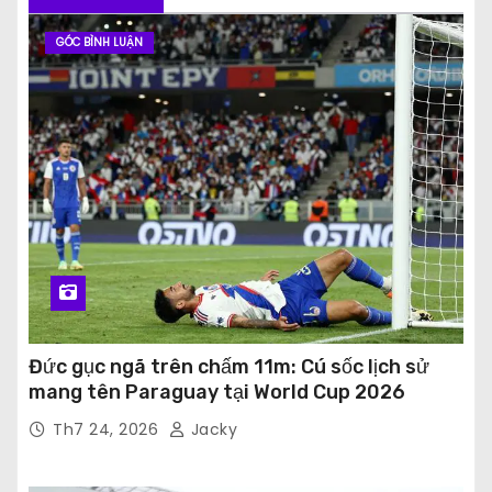
GÓC BÌNH LUẬN
Đức gục ngã trên chấm 11m: Cú sốc lịch sử
mang tên Paraguay tại World Cup 2026
Th7 24, 2026
Jacky