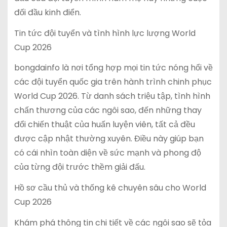
đối đầu kinh điển.
Tin tức đội tuyển và tình hình lực lượng World
Cup 2026
bongdainfo là nơi tổng hợp mọi tin tức nóng hổi về
các đội tuyển quốc gia trên hành trình chinh phục
World Cup 2026. Từ danh sách triệu tập, tình hình
chấn thương của các ngôi sao, đến những thay
đổi chiến thuật của huấn luyện viên, tất cả đều
được cập nhật thường xuyên. Điều này giúp bạn
có cái nhìn toàn diện về sức mạnh và phong độ
của từng đội trước thềm giải đấu.
Hồ sơ cầu thủ và thống kê chuyên sâu cho World
Cup 2026
Khám phá thông tin chi tiết về các ngôi sao sẽ tỏa