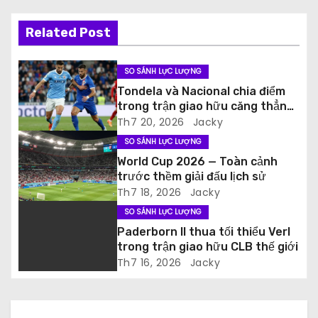
ớ
Related Post
n
g
SO SÁNH LỰC LƯỢNG
Tondela và Nacional chia điểm
b
trong trận giao hữu căng thẳng
với tỷ số 1-1
Th7 20, 2026
Jacky
à
SO SÁNH LỰC LƯỢNG
i
World Cup 2026 — Toàn cảnh
trước thềm giải đấu lịch sử
v
Th7 18, 2026
Jacky
SO SÁNH LỰC LƯỢNG
i
Paderborn II thua tối thiểu Verl
ế
trong trận giao hữu CLB thế giới
Th7 16, 2026
Jacky
t