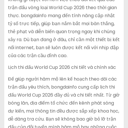
trận đấu vòng loại World Cup 2026 theo thời gian
thực. bongdainfo mang đến tính năng cập nhật
tỷ số trực tiếp, giúp bạn nắm bắt mọi bàn thắng,
thẻ phạt và diễn biến quan trọng ngay khi chúng
xảy ra. Dù bạn đang ở đâu, chỉ cần một thiết bị kết
nối internet, bạn sẽ luôn được kết nối với nhịp đập
của các trận cầu đỉnh cao.
Lịch thi đấu World Cup 2026 chi tiết và chính xác
Để giúp người hâm mộ lên kế hoạch theo dõi các
trận đấu yêu thích, bongdainfo cung cấp lịch thi
đấu World Cup 2026 đầy đủ và chi tiết nhất. Từ giờ
bóng lăn, địa điểm tổ chức đến kênh phát sóng
dự kiến, mọi thông tin đều được sắp xếp khoa học,
dễ dàng tra cứu. Bạn sẽ không bao giờ bỏ lỡ trận
đấu của đội tuyển mình hâm mộ hay những cuộc